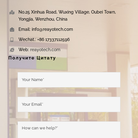
No.25 Xinhua Road, Wuxing Village, Oubei Town,
Yongjia, Wenzhou, China
Email: info@reayotech.com
Wechat.: +86 17337112596
Web:
reayotech.com
Получите Цитату