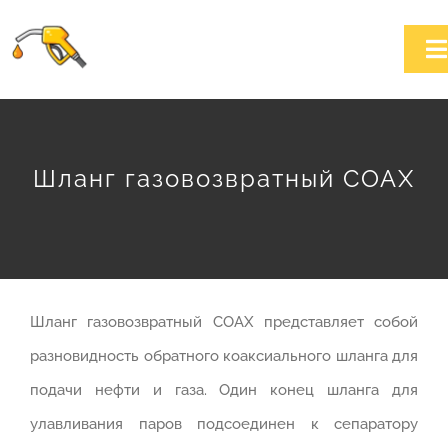
Skip
to
T
content
Na
Home
Шланг газовозвратный COAX
О компании
Каталог продукции
Новости
Шланг газовозвратный COAX представляет собой
разновидность обратного коаксиального шланга для
Контакт
подачи нефти и газа. Один конец шланга для
улавливания паров подсоединен к сепаратору