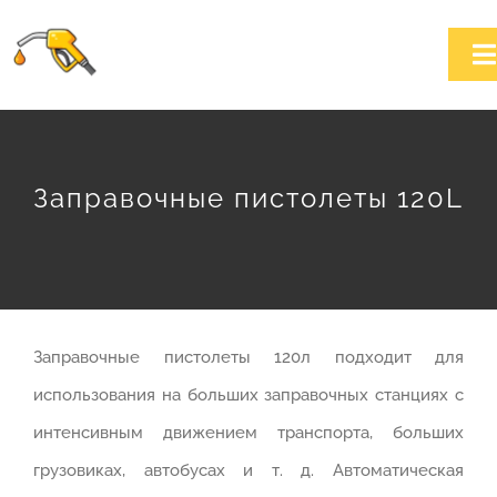
Skip
to
T
content
Na
Home
Заправочные пистолеты 120L
О компании
Каталог продукции
Новости
Заправочные пистолеты 120л подходит для
использования на больших заправочных станциях с
Контакт
интенсивным движением транспорта, больших
грузовиках, автобусах и т. д. Автоматическая