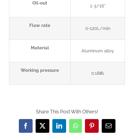
Oil-out
1-3/16”
Flow rate
0-120L/min
Material
Aluminum alloy
Working pressure
0.18㎫
Share This Post With Others!
Facebook
Twitter
LinkedIn
WhatsApp
Pinterest
Email