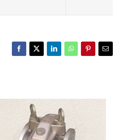
0.4MPa
Facebook
Twitter
LinkedIn
WhatsApp
Pinterest
Email