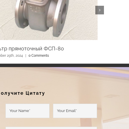
ьтр прямоточный ФСП-80
Блок 
ber 29th, 2024
|
0 Comments
June 22n
Получите Цитату