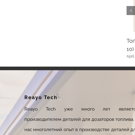
Топ
10)
агнитный фильтр 0810
April
e 7th, 2024
|
0 Comments
Reayo Tech
Reayo Tech уже много лет являетс
производителем деталей для дозаторов топлива.
нас многолетний опыт в производстве деталей д