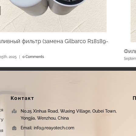
ливный фильтр (замена Gilbarco R18189-
Фил
 15th, 2025
|
0 Comments
Septem
Контакт
я
No.25 Xinhua Road, Wuxing Village, Oubei Town,
Yongjia, Wenzhou, China
 У
Email: info@reayotech.com
ля