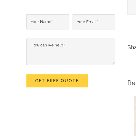
Sha
GET FREE QUOTE
Re