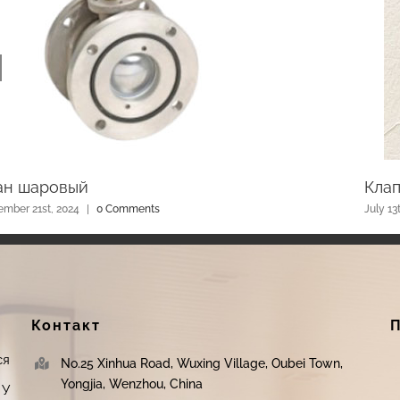
ан шаровый
Кла
ember 21st, 2024
|
0 Comments
July 13
Контакт
я
No.25 Xinhua Road, Wuxing Village, Oubei Town,
Yongjia, Wenzhou, China
 У