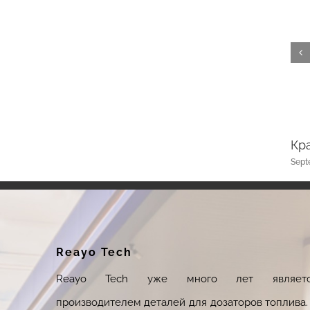
АЗРЫВНАЯ МУФТА – ZVA SSB 16.1
Кр
il 11th, 2024
|
0 Comments
Sept
Reayo Tech
Reayo Tech уже много лет являетс
производителем деталей для дозаторов топлива.