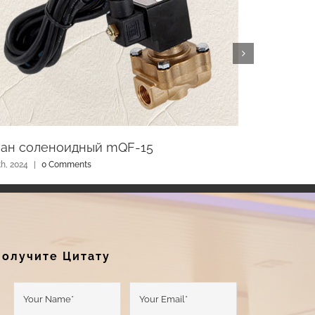
пан соленоидный mQF-15
Элект
th, 2024
|
0 Comments
May 14th
Получите Цитату