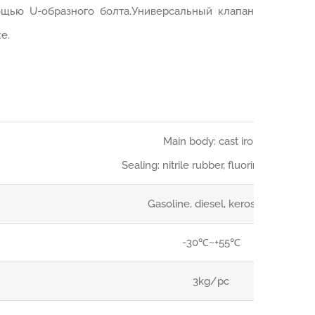
щью U-образного болта.Универсальный клапан
е.
Main body: cast iron
Sealing: nitrile rubber, fluorine rubber
Gasoline, diesel, kerosene
-30℃~+55℃
3kg/pc