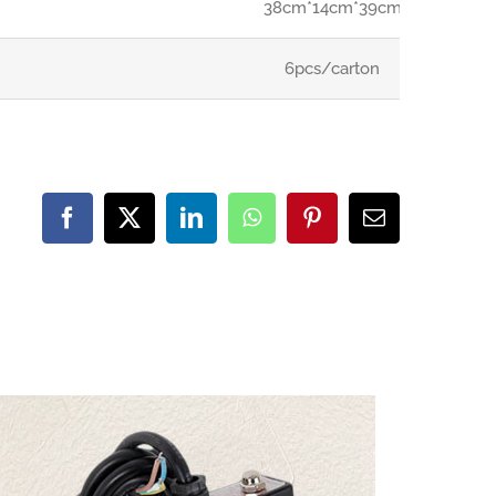
38cm*14cm*39cm
6pcs/carton
Facebook
Twitter
LinkedIn
WhatsApp
Pinterest
Email